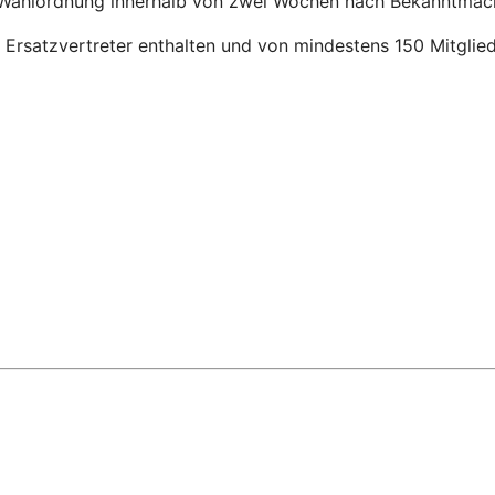
 Wahlordnung innerhalb von zwei Wochen nach Bekanntmachu
Ersatzvertreter enthalten und von mindestens 150 Mitglied