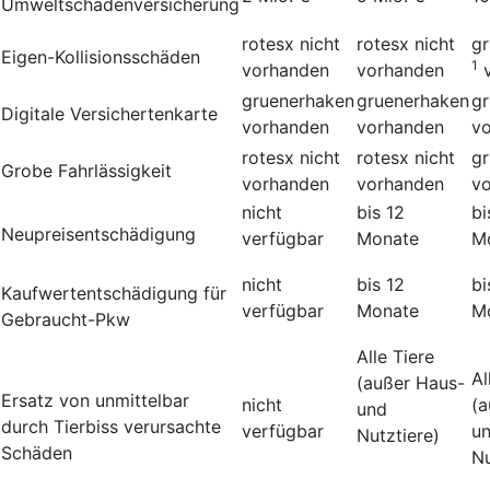
Umweltschadenversicherung
rotesx
nicht
rotesx
nicht
g
Eigen-Kollisionsschäden
1
vorhanden
vorhanden
gruenerhaken
gruenerhaken
g
Digitale Versichertenkarte
vorhanden
vorhanden
v
rotesx
nicht
rotesx
nicht
g
Grobe Fahrlässigkeit
vorhanden
vorhanden
v
nicht
bis 12
bi
Neupreisentschädigung
verfügbar
Monate
M
nicht
bis 12
bi
Kauf­wert­entschädi­gung für
verfügbar
Monate
M
Gebraucht-Pkw
Alle Tiere
Al
(außer Haus-
Ersatz von unmittelbar
nicht
(a
und
durch Tierbiss verur­sachte
verfügbar
u
Nutztiere)
Schäden
Nu