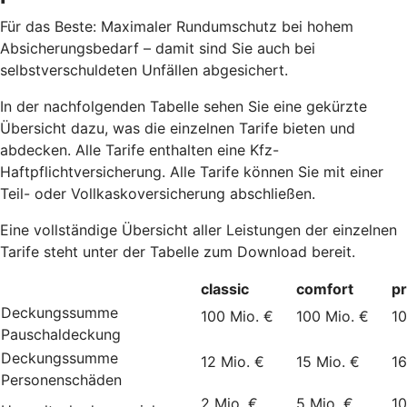
Für das Beste: Maximaler Rundumschutz bei hohem
Absicherungsbedarf – damit sind Sie auch bei
selbstverschuldeten Unfällen abgesichert.
In der nachfolgenden Tabelle sehen Sie eine gekürzte
Übersicht dazu, was die einzelnen Tarife bieten und
abdecken. Alle Tarife enthalten eine Kfz-
Haftpflichtversicherung. Alle Tarife können Sie mit einer
Teil- oder Vollkaskoversicherung abschließen.
Eine vollständige Übersicht aller Leistungen der einzelnen
Tarife steht unter der Tabelle zum Download bereit.
classic
comfort
p
Deckungssumme
100 Mio. €
100 Mio. €
10
Pauschaldeckung
Deckungssumme
12 Mio. €
15 Mio. €
16
Personenschäden
2 Mio. €
5 Mio. €
10