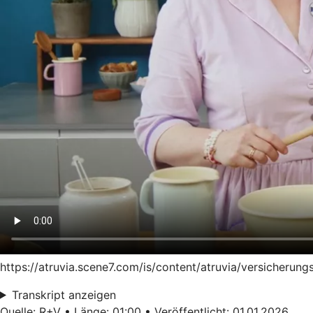
https://atruvia.scene7.com/is/content/atruvia/versicheru
Transkript anzeigen
Quelle: R+V • Länge: 01:00 • Veröffentlicht: 01.01.2026