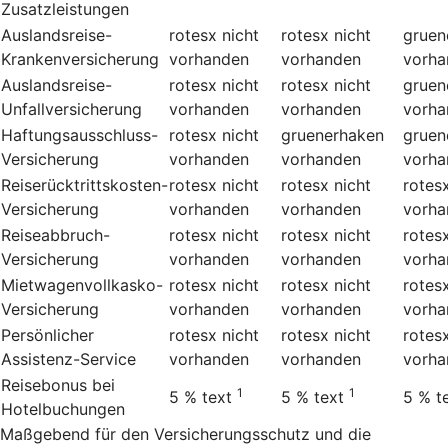
Zusatzleistungen
Auslandsreise-
rotesx
nicht
rotesx
nicht
gruen
Krankenversicherung
vorhanden
vorhanden
vorha
Auslandsreise-
rotesx
nicht
rotesx
nicht
gruen
Unfallversicherung
vorhanden
vorhanden
vorha
Haftungsausschluss-
rotesx
nicht
gruenerhaken
gruen
Versicherung
vorhanden
vorhanden
vorha
Reiserücktrittskosten-
rotesx
nicht
rotesx
nicht
rotes
Versicherung
vorhanden
vorhanden
vorha
Reiseabbruch-
rotesx
nicht
rotesx
nicht
rotes
Versicherung
vorhanden
vorhanden
vorha
Mietwagenvollkasko-
rotesx
nicht
rotesx
nicht
rotes
Versicherung
vorhanden
vorhanden
vorha
Persönlicher
rotesx
nicht
rotesx
nicht
rotes
Assistenz-Service
vorhanden
vorhanden
vorha
Reisebonus bei
1
1
5 %
text
5 %
text
5 %
t
Hotelbuchungen
Maßgebend für den Versicherungsschutz und die