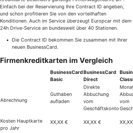
Einfach bei der Reservierung Ihre Contract ID angeben,
und schon profitieren Sie von den vorteilhaften
Konditionen. Auch im Service überzeugt Europcar mit dem
24h Drive-Service an bundesweit über 40 Stationen.
Die Contract ID bekommen Sie zusammen mit Ihrer
neuen BusinessCard.
Firmenkreditkarten im Vergleich
BusinessCard
BusinessCard
Busi
Basic
Direct
Class
Direkte
Monat
Guthaben
Abbuchung
Abbu
Abrechnung
aufladen
vom
vom
Geschäftskonto
Gesch
Kosten Hauptkarte
XX,XX €
XX,XX €
XX,XX
pro Jahr