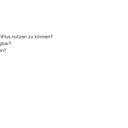
nPlus nutzen zu können?
gbar?
en?